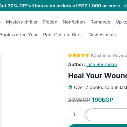
Get 30% OFF all books on orders of EGP 1,000 or more.

s
Mystery thriller
Fiction
Nonfiction
Romance
Up t
Books of the Year
Print Custom Book
New Arrivals
Lise Bourbeau
Heal Your Wound
Over
7 books sold in las
Original
Curr
230
EGP
190
EGP
price
price
Heal
was:
is:
Your
Wounds
230EGP.
190E