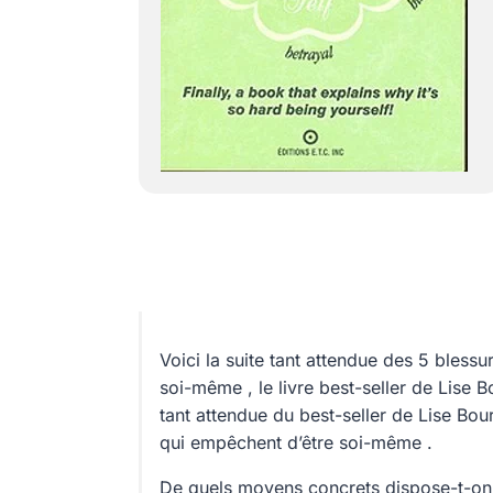
Voici la suite tant attendue des 5 bless
soi-même , le livre best-seller de Lise B
tant attendue du best-seller de Lise Bou
qui empêchent d’être soi-même .
De quels moyens concrets dispose-t-on