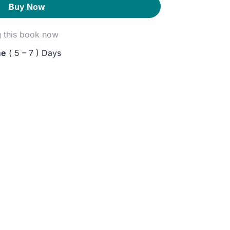
Buy Now
g
this book now
me
( 5 – 7 ) Days