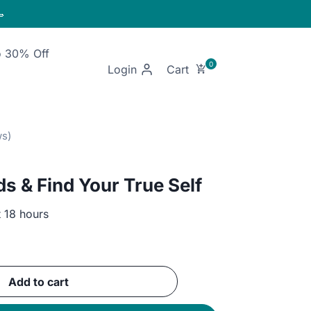

o 30% Off
Login
s & Find Your True Self
t 18 hours
ent
Add to cart
GP.