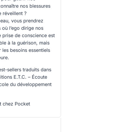
onnaître nos blessures
réveillent ?
beau, vous prendrez
où l’ego dirige nos
e prise de conscience est
le à la guérison, mais
 les besoins essentiels
eure.
t-sellers traduits dans
itions E.T.C. – Écoute
école du développement
t chez Pocket