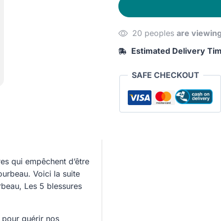
&
Find
20 peoples
are viewin
Your
True
Estimated Delivery Ti
Self
quantity
SAFE CHECKOUT
ures qui empêchent d’être
ourbeau. Voici la suite
rbeau, Les 5 blessures
 pour guérir nos