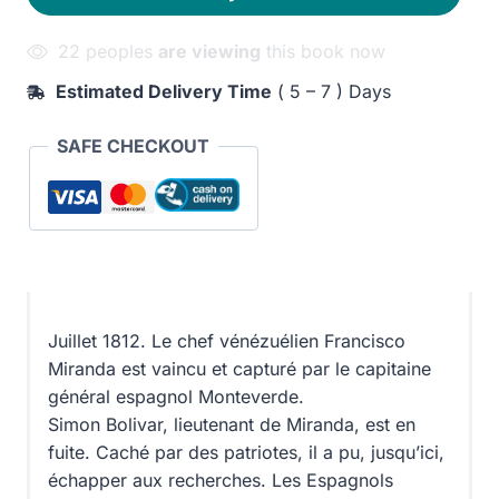
de
Poche)
22 peoples
are viewing
this book now
quantity
Estimated Delivery Time
( 5 – 7 ) Days
SAFE CHECKOUT
Juillet 1812. Le chef vénézuélien Francisco
Miranda est vaincu et capturé par le capitaine
général espagnol Monteverde.
Simon Bolivar, lieutenant de Miranda, est en
fuite. Caché par des patriotes, il a pu, jusqu’ici,
échapper aux recherches. Les Espagnols