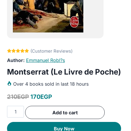
Emmanuel Robl?s
Montserrat (Le Livre de Poche)
Over
4 books sold in last 18 hours
Original
Current
210
EGP
170
EGP
price
price
Montserrat
Add to cart
was:
is:
(Le
Livre
210EGP.
170EGP.
Buy Now