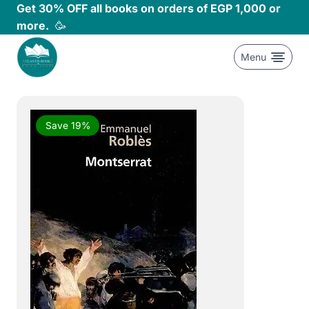
Skip
Get 30% OFF all books on orders of EGP 1,000 or
to
more.
🥳
content
Menu
Save 19%