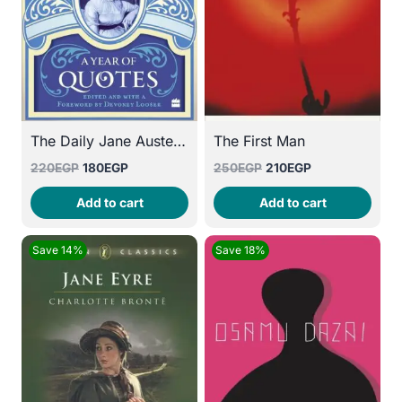
The Daily Jane Austen: A Year of Quotes
The First Man
Original
Current
Original
Current
220
EGP
180
EGP
250
EGP
210
EGP
price
price
price
price
Add to cart
Add to cart
was:
is:
was:
is:
220EGP.
180EGP.
250EGP.
210EGP.
Save 14%
Save 18%